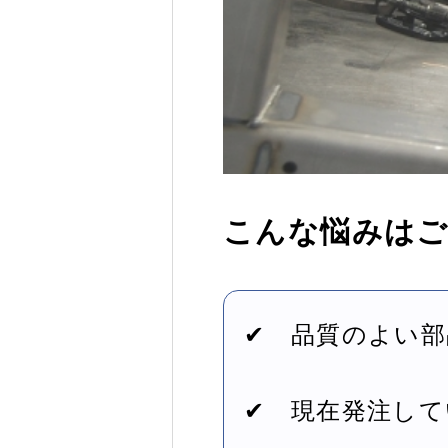
こんな悩みは
✔ 品質のよい
✔ 現在発注し